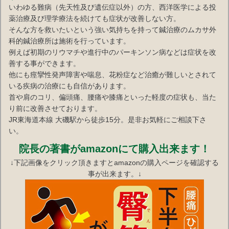
いわゆる難病（先天性及び遺伝症以外）の方、西洋医学による投
薬治療及び理学療法を続けても症状が改善しない方。
そんな方を救いたいという強い気持ちを持って鍼治療のムカサ外
科的鍼治療所は施術を行っています。
例えば初期のリウマチや進行中のパーキンソン病などは症状を改
善する事ができます。
他にも痙攣性発声障害や喘息、花粉症など治癒が難しいとされて
いる疾病の治療にも自信があります。
首や肩のコリ、偏頭痛、腰痛や膝痛といった軽度の症状も、当た
り前に改善させております。
JR東海道本線 大磯駅から徒歩15分。是非お気軽にご相談下さ
い。
院長の著書がamazonにて購入出来ます！
↓下記画像をクリック頂きますとamazonの購入ページを確認する
事が出来ます。↓