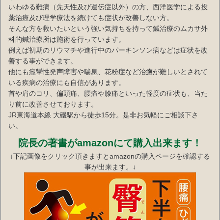
いわゆる難病（先天性及び遺伝症以外）の方、西洋医学による投
薬治療及び理学療法を続けても症状が改善しない方。
そんな方を救いたいという強い気持ちを持って鍼治療のムカサ外
科的鍼治療所は施術を行っています。
例えば初期のリウマチや進行中のパーキンソン病などは症状を改
善する事ができます。
他にも痙攣性発声障害や喘息、花粉症など治癒が難しいとされて
いる疾病の治療にも自信があります。
首や肩のコリ、偏頭痛、腰痛や膝痛といった軽度の症状も、当た
り前に改善させております。
JR東海道本線 大磯駅から徒歩15分。是非お気軽にご相談下さ
い。
院長の著書がamazonにて購入出来ます！
↓下記画像をクリック頂きますとamazonの購入ページを確認する
事が出来ます。↓