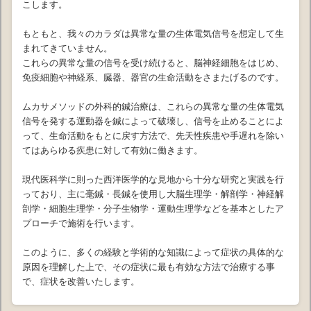
こします。
もともと、我々のカラダは異常な量の生体電気信号を想定して生
まれてきていません。
これらの異常な量の信号を受け続けると、脳神経細胞をはじめ、
免疫細胞や神経系、臓器、器官の生命活動をさまたげるのです。
ムカサメソッドの外科的鍼治療は、これらの異常な量の生体電気
信号を発する運動器を鍼によって破壊し、信号を止めることによ
って、生命活動をもとに戻す方法で、先天性疾患や手遅れを除い
てはあらゆる疾患に対して有効に働きます。
現代医科学に則った西洋医学的な見地から十分な研究と実践を行
っており、主に毫鍼・長鍼を使用し大脳生理学・解剖学・神経解
剖学・細胞生理学・分子生物学・運動生理学などを基本としたア
プローチで施術を行います。
このように、多くの経験と学術的な知識によって症状の具体的な
原因を理解した上で、その症状に最も有効な方法で治療する事
で、症状を改善いたします。